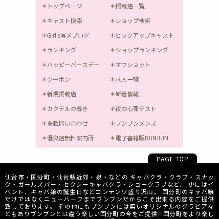
トップページ
掲載店一覧
キャスト検索
ショップ検索
Girl's写メブログ
ピックアップキャスト
ランキング
ショップランキング
ハッピーバースデー
オフショット
クーポン
求人一覧
新規掲載店
新着情報
カクテルの導き
夜の心理テスト
掲載問い合わせ
ブンブンメンズ
優良店無料案内所
電子書籍版BUNBUN
PAGE TOP
仙台市・国分町・仙台駅近郊・泉・などの キャバクラ・クラブ・スナッ
ク・ガールズバー・セクシーキャバクラ・ショークラブなど、 更にはイ
ベント、キャバ嬢の誕生日などコンテンツ盛り沢山。 国分町のキャバ嬢
だけではなくニューハーフまでブンブンだからこそ出来る内容をご提供
致しております。 その他にもブンブンには無いオリジナルのグラビアな
どもありブンブンとは違う楽しい国分町の今をご提供!! 国分町をより楽し