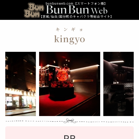
bunbunweb.com【スマートフォン版】
【宮城/仙台/国分町のキャバクラ等総合サイト】
キンギョ
kingyo
PR