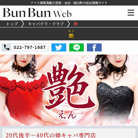
ナイト情報満載の宮城・仙台・国分町の総合情報サイト
トップ
キャバクラ・クラブ
艶
エン
艶
022-797-1687
20代後半～40代の姉キャバ専門店