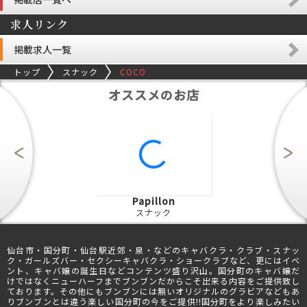
求人リンク
掲載求人一覧
トップ
スナック
COCO
オススメのお店
Papillon
スナック
仙台市・国分町・仙台駅近郊・泉・などのキャバクラ・クラブ・スナッ
ク・ガールズバー・セクシーキャバクラ・ショークラブなど、更にはイベ
ント、キャバ嬢の誕生日などコンテンツ盛り沢山。国分町のキャバ嬢だ
けではなくニューハーフまでブンブンだからこそ出来る内容をご提供致し
ております。その他にもブンブンには無いオリジナルのグラビアなどもあ
りブンブンとは違う楽しい国分町の今をご提供!!国分町をより楽しみたい