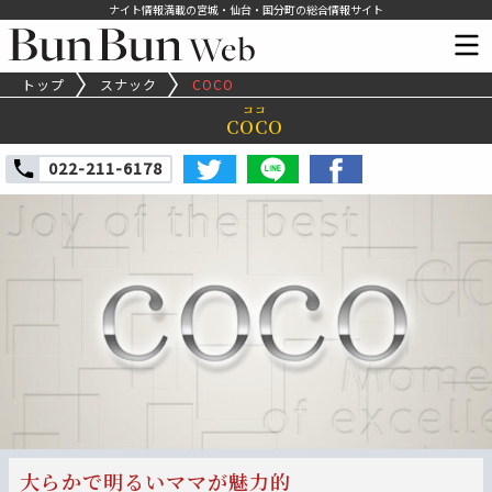
ナイト情報満載の宮城・仙台・国分町の総合情報サイト
トップ
スナック
COCO
ココ
COCO
022-211-6178
大らかで明るいママが魅力的