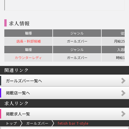
求人情報
職種
ジャンル
従業
店長・幹部候補
ガールズバー
月給250,
職種
ジャンル
入店時
カウンターレディ
ガールズバー
時給1,5
関連リンク
ガールズバー一覧へ
掲載店一覧へ
求人リンク
掲載求人一覧
トップ
ガールズバー
fetish bar T-style