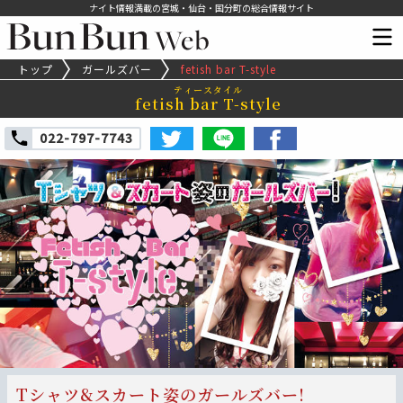
ナイト情報満載の宮城・仙台・国分町の総合情報サイト
トップ
ガールズバー
fetish bar T-style
ティースタイル
fetish bar T-style
022-797-7743
Tシャツ&スカート姿のガールズバー!