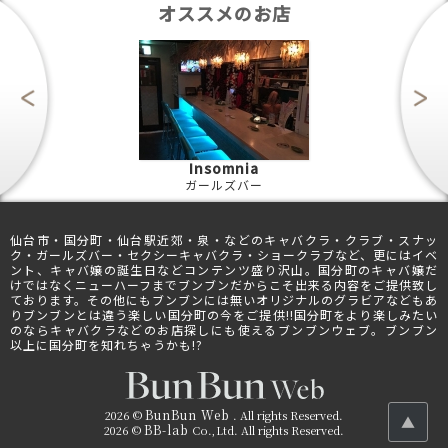
オススメのお店
Insomnia
ガールズバー
仙台市・国分町・仙台駅近郊・泉・などのキャバクラ・クラブ・スナッ
ク・ガールズバー・セクシーキャバクラ・ショークラブなど、更にはイベ
ント、キャバ嬢の誕生日などコンテンツ盛り沢山。国分町のキャバ嬢だ
けではなくニューハーフまでブンブンだからこそ出来る内容をご提供致し
ております。その他にもブンブンには無いオリジナルのグラビアなどもあ
りブンブンとは違う楽しい国分町の今をご提供!!国分町をより楽しみたい
のならキャバクラなどのお店探しにも使えるブンブンウェブ。ブンブン
以上に国分町を知れちゃうかも!?
BunBun Web
2026 ©
. All rights Reserved.
BB-lab
2026 ©
Co.,Ltd. All rights Reserved.