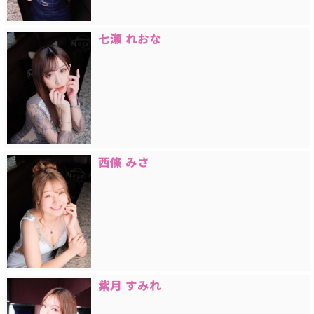
七瀬 れおな
西條 みさ
紫月 すみれ