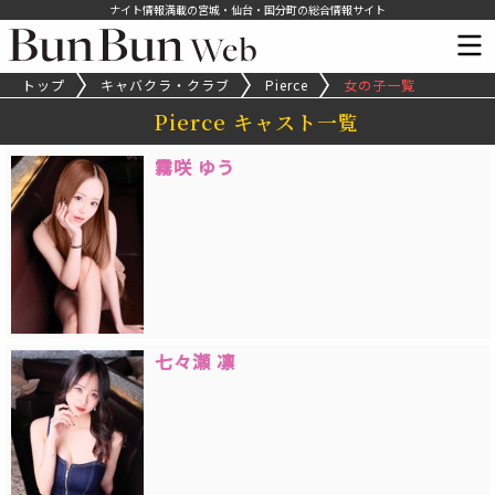
ナイト情報満載の宮城・仙台・国分町の総合情報サイト
トップ
キャバクラ・クラブ
Pierce
女の子一覧
Pierce キャスト一覧
霧咲 ゆう
七々瀬 凛