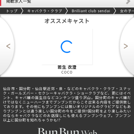
掲載求人一覧
トップ
キャバクラ・クラブ
Brilliant club sendai
女の子
オススメキャスト
若生 衣澄
COCO
仙台市・国分町・仙台駅近郊・泉・などのキャバクラ・クラブ・スナッ
ク・ガールズバー・セクシーキャバクラ・ショークラブなど、更にはイベ
ント、キャバ嬢の誕生日などコンテンツ盛り沢山。国分町のキャバ嬢だ
けではなくニューハーフまでブンブンだからこそ出来る内容をご提供致し
ております。その他にもブンブンには無いオリジナルのグラビアなどもあ
りブンブンとは違う楽しい国分町の今をご提供!!国分町をより楽しみたい
のならキャバクラなどのお店探しにも使えるブンブンウェブ。ブンブン
以上に国分町を知れちゃうかも!?