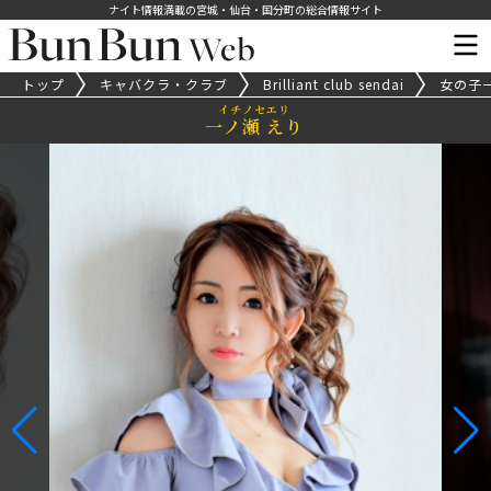
ナイト情報満載の宮城・仙台・国分町の総合情報サイト
トップ
キャバクラ・クラブ
Brilliant club sendai
女の子
イチノセエリ
一ノ瀬 えり