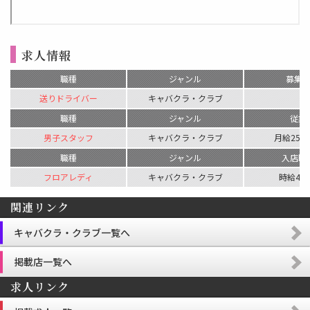
求人情報
職種
ジャンル
募集
送りドライバー
キャバクラ・クラブ
-
職種
ジャンル
従業
男子スタッフ
キャバクラ・クラブ
月給250,
職種
ジャンル
入店時
フロアレディ
キャバクラ・クラブ
時給4,0
関連リンク
キャバクラ・クラブ一覧へ
掲載店一覧へ
求人リンク