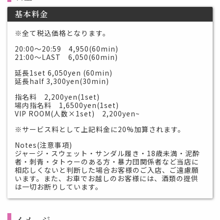
基本料金
※全て税込価格となります。
20:00～20:59 4,950(60min)
21:00～LAST 6,050(60min)
延長1set 6,050yen (60min)
延長half 3,300yen(30min)
指名料 2,200yen(1set)
場内指名料 1,6500yen(1set)
VIP ROOM(人数×1set) 2,200yen~
※サービス料として上記料金に20%加算されます。
Notes(注意事項)
ジャージ・スウェット・サンダル履き・18歳未満・泥酔
者・刺青・タトゥーのある方・暴力団関係者など当店に
相応しくないと判断した場合お客様のご入店、ご遠慮願
います。また、お車でお越しのお客様には、酒類の提供
は一切お断りしています。
イメージ